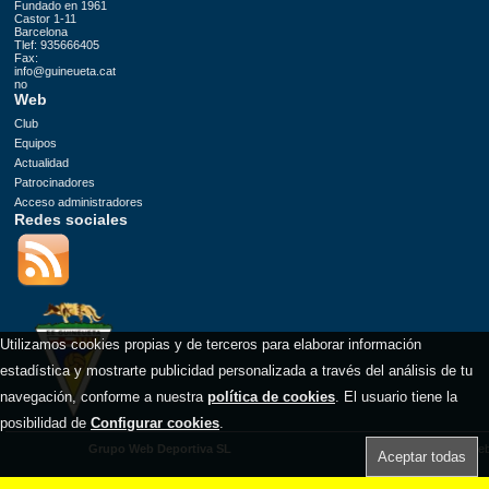
Fundado en 1961
Castor 1-11
Barcelona
Tlef: 935666405
Fax:
info@guineueta.cat
no
Web
Club
Equipos
Actualidad
Patrocinadores
Acceso administradores
Redes sociales
.
Utilizamos cookies propias y de terceros para elaborar información
estadística y mostrarte publicidad personalizada a través del análisis de tu
navegación, conforme a nuestra
política de cookies
. El usuario tiene la
posibilidad de
Configurar cookies
.
Grupo Web Deportiva SL
Aviso legal
/
Mapa we
Aceptar todas