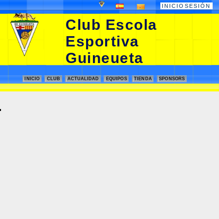
.
.
INICIOSESIÓN
Club Escola
Esportiva
Guineueta
INICIO
CLUB
ACTUALIDAD
EQUIPOS
TIENDA
SPONSORS
.